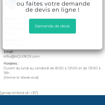
ou faites votre demande
de devis en ligne !
Adresse :
136 Chemin du Moulin Carron,
Demande de devis
69130 Écully
France
Telephone :
04 81 16 15 75
Email :
infos@AQUINOX.com
Horaires :
Ouvert du lundi au vendredi de 8h30 à 12h00 et de 13h30 à
18h
(Fermé le Week-end)
[gmap-embed id= »35″]