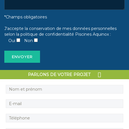
*Champs obligatoires
J'accepte la conservation de mes données personnelles
selon la politique de confidentialité Piscines Aquinox :
Oui
Non
PARLONS DE VOTRE PROJET
Copyright © 2026 Aquinox -
Création Akyos
Mention Légales
-
Conditions
Communication © - Tous
Générales de Vente
Droits Réservés