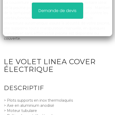
La couverture à volet, équipement complémentaire idéal
de la piscine pour répondre à toutes les fonctions : Maintien
Demande de devis
de la température de l’eau, protection du bassin contre les
saletés,fonction sécurité. Très facile d’utilisation, la
couverture automatique assure la sécurité de votre piscine,
elle supprime toute manipulation manuelle, en quelques
minutes et sans effort votre piscine est disponible ou
couverte.
LE VOLET LINEA COVER
ÉLECTRIQUE
DESCRIPTIF
> Plots supports en inox thermolaqués
> Axe en aluminium anodisé
> Moteur tubulaire