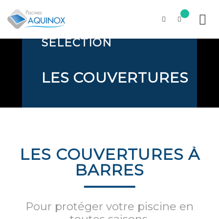
PISCINES
ÉCOLOGIQUES :
DÉCOUVREZ NOTRE
SÉLECTION
Skip
to
content
LES COUVERTURES
LES COUVERTURES À
BARRES
Pour protéger votre piscine en