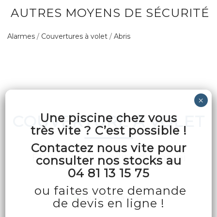
AUTRES MOYENS DE SÉCURITÉ
Alarmes
/
Couvertures à volet
/
Abris
Une piscine chez vous
COUVERTURE À VOLET
très vite ? C’est possible !
Contactez nous vite pour
Efficacité et facilité d'emploi
consulter nos stocks au
04 81 13 15 75
ou faites votre demande
de devis en ligne !