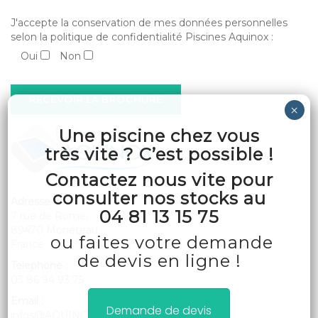
J'accepte la conservation de mes données personnelles
selon la politique de confidentialité Piscines Aquinox :
Oui
Non
Une piscine chez vous
très vite ? C’est possible !
Contactez nous vite pour
consulter nos stocks au
Adresse :
04 81 13 15 75
7 rue de Rome,
89470 Monéteau
ou faites votre demande
France
de devis en ligne !
Telephone :
03 86 94 93 75
Email :
Demande de devis
infos@AQUINOX.com