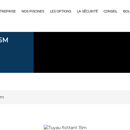
NTREPRISE
NOS PISCINES
LES OPTIONS
LA SÉCURITÉ
CONSEIL
BOU
5M
2m