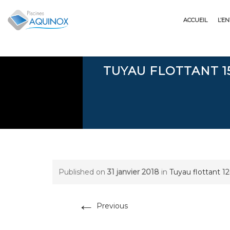
Skip
to
ACCUEIL
L’E
content
TUYAU FLOTTANT 1
Published on
31 janvier 2018
in
Tuyau flottant 1
←
Previous