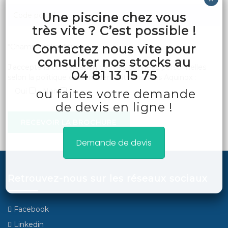
Une piscine chez vous
très vite ? C’est possible !
Contactez nous vite pour
*Champs obligatoires
consulter nos stocks au
J'accepte la conservation de mes données personnelles
04 81 13 15 75
selon la politique de confidentialité Piscines Aquinox :
Oui
Non
ou faites votre demande
de devis en ligne !
Demande de devis
Retrouvez-nous sur les réseaux sociaux
Facebook
Linkedin