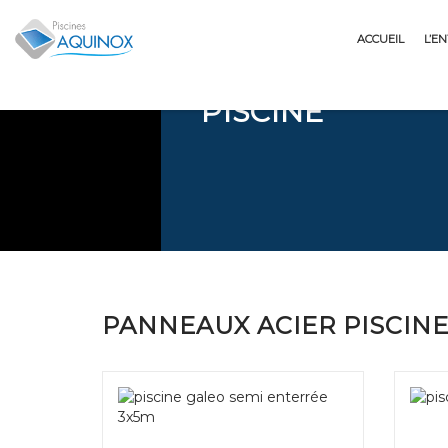
BOUTIQUE :
Skip
to
ACCUEIL
L’E
content
PANNEAUX ACI
PISCINE
PANNEAUX ACIER PISCIN