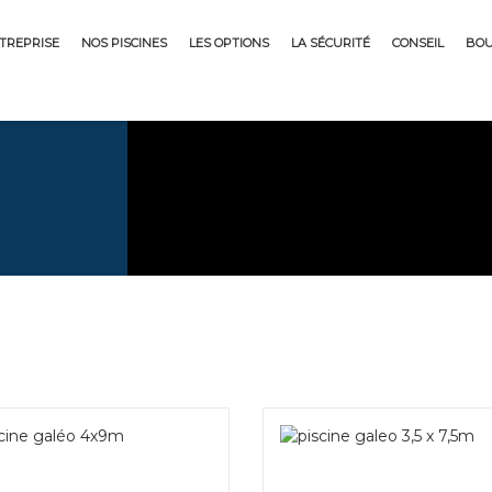
NTREPRISE
NOS PISCINES
LES OPTIONS
LA SÉCURITÉ
CONSEIL
BOU
ER
E