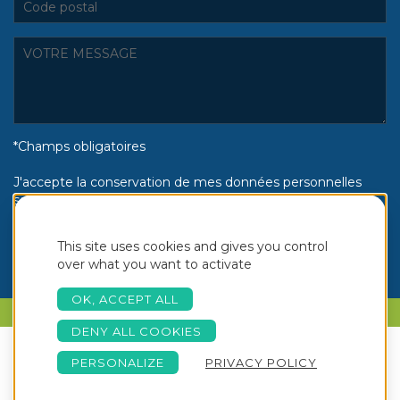
*Champs obligatoires
J'accepte la conservation de mes données personnelles
selon la politique de confidentialité Piscines Aquinox :
Oui
Non
This site uses cookies and gives you control
over what you want to activate
OK, ACCEPT ALL
PARLONS DE VOTRE PROJET
DENY ALL COOKIES
PERSONALIZE
PRIVACY POLICY
Copyright © 2026 Aquinox -
Création Akyos
NOTRE BROCHURE
Mention Légales
-
Conditions
Communication © - Tous