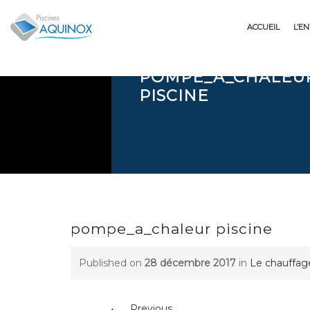
Skip
to
ACCUEIL
L’E
content
POMPE_A_CHALEU
PISCINE
pompe_a_chaleur piscine
Published on
28 décembre 2017
in
Le chauffag
←
Previous