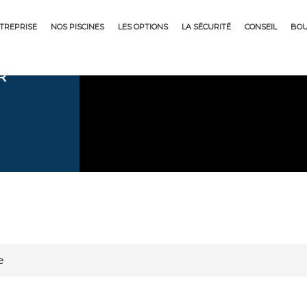
NTREPRISE
NOS PISCINES
LES OPTIONS
LA SÉCURITÉ
CONSEIL
BOU
R
e