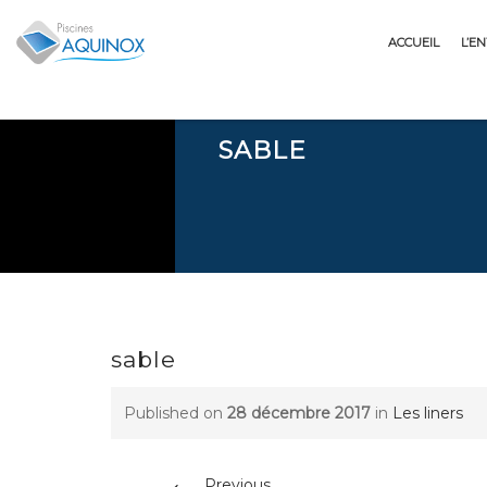
Skip
to
ACCUEIL
L’E
content
SABLE
sable
Published on
28 décembre 2017
in
Les liners
←
Previous