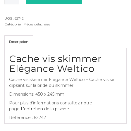
Cache
vis
skimmer
UGS :
62742
Elégance
Catégorie :
Pièces détachées
Weltico
Description
Cache vis skimmer
Elégance Weltico
Cache vis skimmer Elégance Weltico – Cache vis se
clipsant sur la bride du skimmer
Dimensions: 450 x 245 mm
Pour plus d’informations consultez notre
page
L’entretien de la piscine
Référence : 62742