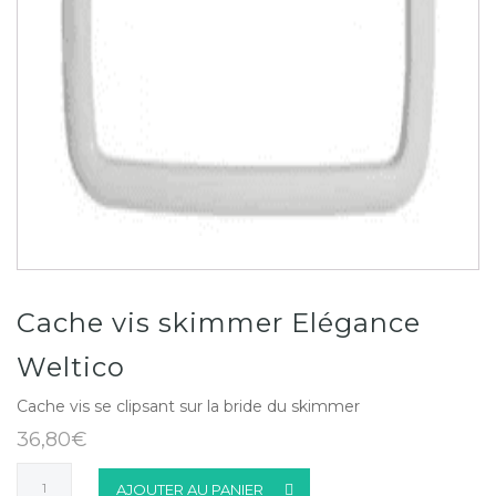
Cache vis skimmer Elégance
Weltico
Cache vis se clipsant sur la bride du skimmer
36,80
€
quantité
AJOUTER AU PANIER
de