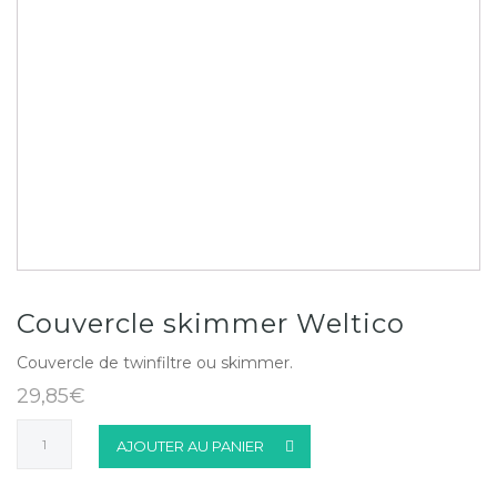
Couvercle skimmer Weltico
Couvercle de twinfiltre ou skimmer.
29,85
€
quantité
AJOUTER AU PANIER
de
Couvercle
skimmer