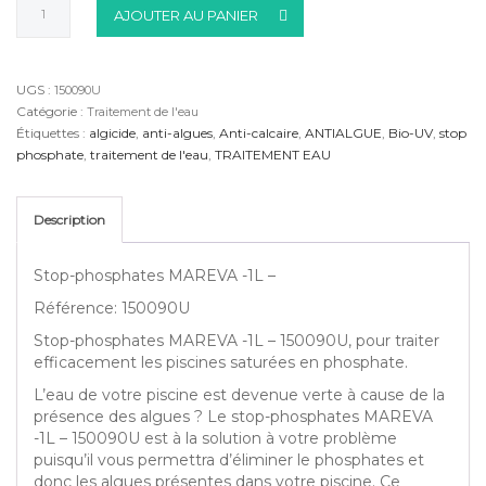
AJOUTER AU PANIER
de
Mareva
Traitement
piscine
UGS :
150090U
STOP
Catégorie :
Traitement de l'eau
PHOSPHATES
Étiquettes :
algicide
,
anti-algues
,
Anti-calcaire
,
ANTIALGUE
,
Bio-UV
,
stop
phosphate
,
traitement de l'eau
,
TRAITEMENT EAU
Description
Stop-phosphates MAREVA -1L –
Référence: 150090U
Stop-phosphates MAREVA -1L – 150090U, pour traiter
efficacement les piscines saturées en phosphate.
L’eau de votre piscine est devenue verte à cause de la
présence des algues ? Le stop-phosphates MAREVA
-1L – 150090U est à la solution à votre problème
puisqu’il vous permettra d’éliminer le phosphates et
donc les algues présentes dans votre piscine. Ce