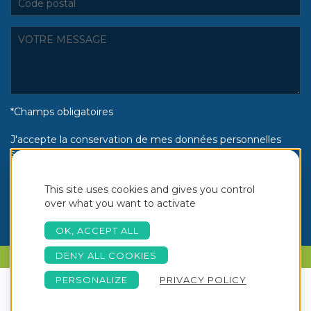
*Champs obligatoires
J'accepte la conservation de mes données personnelles
selon la politique de confidentialité Piscines Aquinox :
Oui
Non
This site uses cookies and gives you control
over what you want to activate
OK, ACCEPT ALL
DENY ALL COOKIES
PARLONS DE VOTRE PROJET
PERSONALIZE
PRIVACY POLICY
Copyright © 2026 Aquinox -
NOTRE BROCHURE
Création Akyos
Mention Légales
-
Conditions
Communication © - Tous