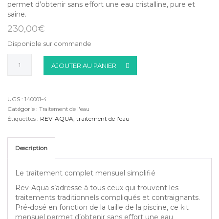
permet d’obtenir sans effort une eau cristalline, pure et
saine.
230,00
€
Disponible sur commande
quantité
AJOUTER AU PANIER
de
REV-
AQUA
18/30
UGS :
140001-4
(PAR
Catégorie :
Traitement de l'eau
4
Étiquettes :
REV-AQUA
,
traitement de l'eau
CARTONS)
Description
Le traitement complet mensuel simplifié
Rev-Aqua s’adresse à tous ceux qui trouvent les
traitements traditionnels compliqués et contraignants.
Pré-dosé en fonction de la taille de la piscine, ce kit
mensuel permet d’obtenir sans effort une eau