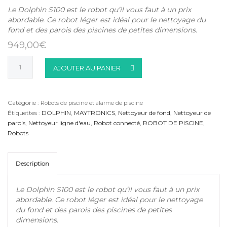
Le Dolphin S100 est le robot qu’il vous faut à un prix
abordable. Ce robot léger est idéal pour le nettoyage du
fond et des parois des piscines de petites dimensions.
949,00
€
quantité
AJOUTER AU PANIER
de
Robot
DOLPHIN
S100
Catégorie :
Robots de piscine et alarme de piscine
Maytronics
Étiquettes :
DOLPHIN
,
MAYTRONICS
,
Nettoyeur de fond
,
Nettoyeur de
parois
,
Nettoyeur ligne d'eau
,
Robot connecté
,
ROBOT DE PISCINE
,
Robots
Description
Le Dolphin S100 est le robot qu’il vous faut à un prix
abordable. Ce robot léger est idéal pour le nettoyage
du fond et des parois des piscines de petites
dimensions.