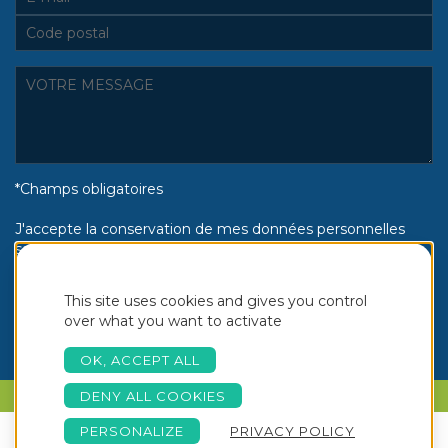
*Champs obligatoires
J'accepte la conservation de mes données personnelles
selon la politique de confidentialité Piscines Aquinox :
Oui
Non
This site uses cookies and gives you control
over what you want to activate
OK, ACCEPT ALL
PARLONS DE VOTRE PROJET
DENY ALL COOKIES
PERSONALIZE
PRIVACY POLICY
Copyright © 2026 Aquinox -
NOTRE BROCHURE
Création Akyos