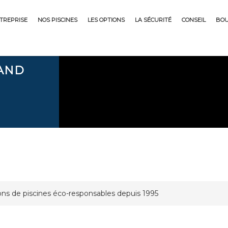
NTREPRISE
NOS PISCINES
LES OPTIONS
LA SÉCURITÉ
CONSEIL
BOU
AND
ions de piscines éco-responsables depuis 1995