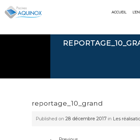
Skip
to
ACCUEIL
L’E
content
REPORTAGE_10_GR
reportage_10_grand
Published on
28 décembre 2017
in
Les réalisat
←
Previous