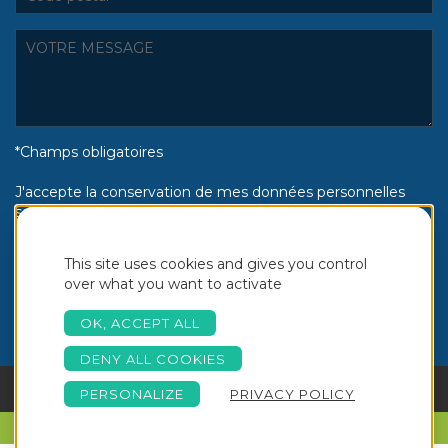
*Champs obligatoires
J'accepte la conservation de mes données personnelles
selon la politique de confidentialité Piscines Aquinox :
Oui
Non
This site uses cookies and gives you control
over what you want to activate
OK, ACCEPT ALL
DENY ALL COOKIES
PERSONALIZE
PRIVACY POLICY
Copyright © 2026 Aquinox -
NOTRE BROCHURE
Création Akyos
Mention Légales
-
Conditions
Communication © - Tous
PARLONS DE VOTRE PROJET
Générales de Vente
Droits Réservés