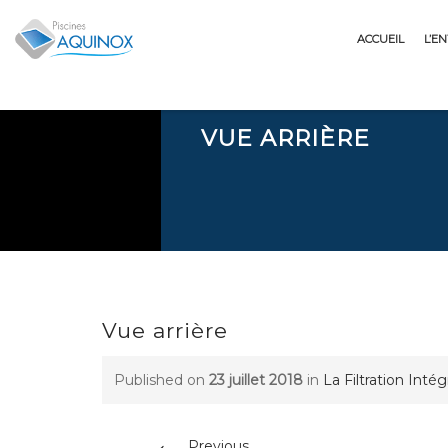
Skip
to
ACCUEIL
L’E
content
VUE ARRIÈRE
Vue arrière
Published on
23 juillet 2018
in
La Filtration Inté
←
Previous