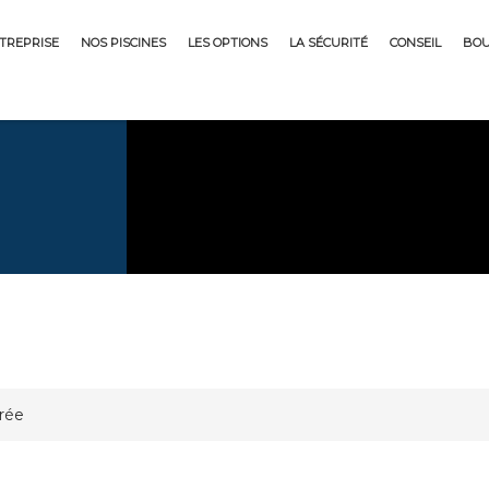
NTREPRISE
NOS PISCINES
LES OPTIONS
LA SÉCURITÉ
CONSEIL
BOU
grée