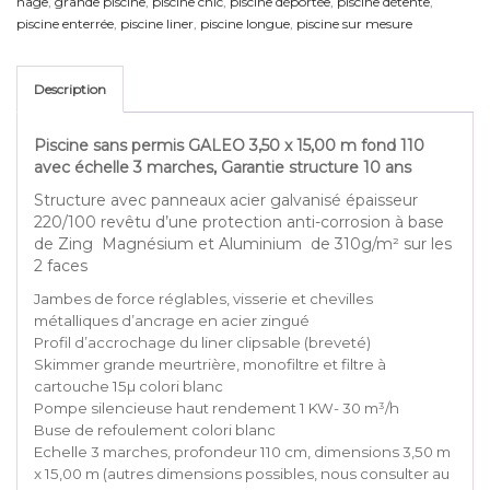
nage
,
grande piscine
,
piscine chic
,
piscine déportée
,
piscine détente
,
piscine enterrée
,
piscine liner
,
piscine longue
,
piscine sur mesure
Description
Piscine sans permis GALEO 3,50 x 15,00 m fond 110
avec échelle 3 marches, Garantie structure 10 ans
Structure avec panneaux acier galvanisé épaisseur
220/100 revêtu d’une protection anti-corrosion à base
de Zing Magnésium et Aluminium de 310g/m² sur les
2 faces
Jambes de force réglables, visserie et chevilles
métalliques d’ancrage en acier zingué
Profil d’accrochage du liner clipsable (breveté)
Skimmer grande meurtrière, monofiltre et filtre à
cartouche 15µ colori blanc
Pompe silencieuse haut rendement 1 KW- 30 m³/h
Buse de refoulement colori blanc
Echelle 3 marches, profondeur 110 cm, dimensions 3,50 m
x 15,00 m (autres dimensions possibles, nous consulter au