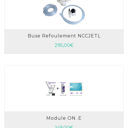
Buse Refoulement NCCJETL
AJOUTER AU PANIER
295,00
€
Module ON .E
AJOUTER AU PANIER
149,00
€